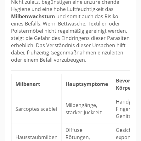
Nicht zuletzt begünstigen eine unzureichende
Hygiene und eine hohe Luftfeuchtigkeit das
Milbenwachstum
und somit auch das Risiko
eines Befalls. Wenn Bettwäsche, Textilien oder
Polstermöbel nicht regelmäßig gereinigt werden,
steigt die Gefahr des Eindringens dieser Parasiten
erheblich. Das Verständnis dieser Ursachen hilft
dabei, frühzeitig Gegenmaßnahmen einzuleiten
oder einem Befall vorzubeugen.
Bevorzug
Milbenart
Hauptsymptome
Körperste
Handgelen
Milbengänge,
Sarcoptes scabiei
Finger,
starker Juckreiz
Genitalber
Diffuse
Gesicht, A
Hausstaubmilben
Rötungen,
exponiert