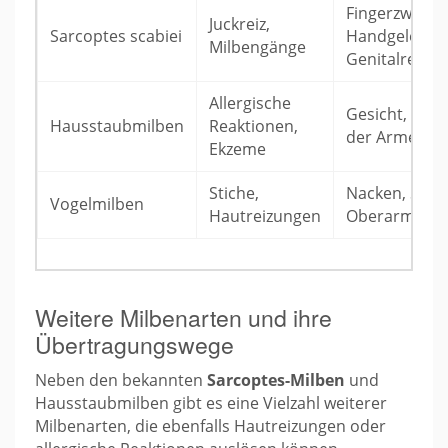
Fingerzwisch
Juckreiz,
Sarcoptes scabiei
Handgelenke
Milbengänge
Genitalregio
Allergische
Gesicht, Inne
Hausstaubmilben
Reaktionen,
der Arme
Ekzeme
Stiche,
Nacken, Schul
Vogelmilben
Hautreizungen
Oberarme
Weitere Milbenarten und ihre
Übertragungswege
Neben den bekannten
Sarcoptes-Milben
und
Hausstaubmilben gibt es eine Vielzahl weiterer
Milbenarten, die ebenfalls Hautreizungen oder