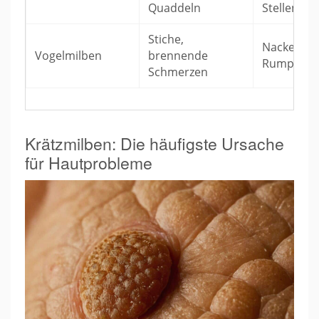
Quaddeln
Stellen
Stiche,
Nacken, A
Vogelmilben
brennende
Rumpf
Schmerzen
Krätzmilben: Die häufigste Ursache
für Hautprobleme