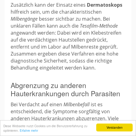
Zusätzlich kann der Einsatz eines
Dermatoskops
hilfreich sein, um die charakteristischen
Milbengänge
besser sichtbar zu machen. Bei
unklaren Fällen kann auch die
Tesafilm-Methode
angewandt werden: Dabei wird ein Klebestreifen
auf die verdächtigen Hautstellen gedrückt,
entfernt und im Labor auf Milbenreste geprüft.
Zusammen ergeben diese Verfahren eine hohe
diagnostische Sicherheit, sodass die richtige
Behandlung eingeleitet werden kann.
Abgrenzung zu anderen
Hauterkrankungen durch Parasiten
Bei Verdacht auf einen
Milbenbefall
ist es
entscheidend, die Symptome sorgfältig von
anderen Hauterkrankungen abzugrenzen. Viele
dermatologische Probleme können ähnliche
Diese Webseite nutzt Cookies um die Benutzererfahrung zu
Verstanden
optimieren.
Erfahre mehr
Erscheinungsbilder aufweisen, weshalb eine