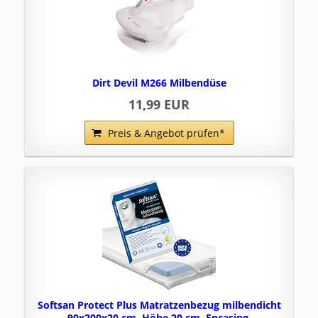
Dirt Devil M266 Milbendüse
11,99 EUR
Preis & Angebot prüfen*
Softsan Protect Plus Matratzenbezug milbendicht
90x200x20 cm, Höhe 20 cm, Encasing,