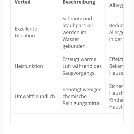
Vorteil
Beschreibung
Allergiker
Schmutz und
Staubpartikel
Reduzieru
Exzellente
werden im
Allergenbe
Filtration
Wasser
in der Rau
gebunden.
Erzeugt warme
Effektive
Heizfunktion
Luft während des
Bekämpfun
Saugvorgangs.
Hausstaub
Sicherer fü
Benötigt weniger
Haushalte 
Umweltfreundlich
chemische
Kindern u
Reinigungsmittel.
Haustieren