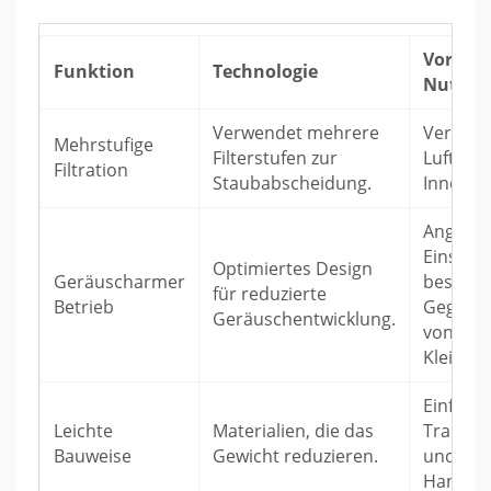
Vorteil 
Funktion
Technologie
Nutzer
Verwendet mehrere
Verbess
Mehrstufige
Filterstufen zur
Luftqual
Filtration
Staubabscheidung.
Innenr
Angene
Einsatz,
Optimiertes Design
Geräuscharmer
besonde
für reduzierte
Betrieb
Gegenw
Geräuschentwicklung.
von
Kleinkin
Einfach
Leichte
Materialien, die das
Transpo
Bauweise
Gewicht reduzieren.
und
Handha